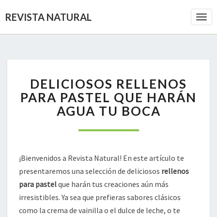
REVISTA NATURAL
Togg
Navi
DELICIOSOS
DELICIOSOS RELLENOS
RELLENOS
PARA
PARA PASTEL QUE HARÁN
PASTEL
AGUA TU BOCA
QUE
HARÁN
AGUA
TU
BOCA
¡Bienvenidos a Revista Natural! En este artículo te
presentaremos una selección de deliciosos
rellenos
para pastel
que harán tus creaciones aún más
irresistibles. Ya sea que prefieras sabores clásicos
como la crema de vainilla o el dulce de leche, o te