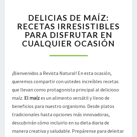
DELICIAS
DELICIAS DE MAÍZ:
DE
MAÍZ:
RECETAS IRRESISTIBLES
RECETAS
PARA DISFRUTAR EN
IRRESISTIBLES
CUALQUIER OCASIÓN
PARA
DISFRUTAR
EN
CUALQUIER
OCASIÓN
¡Bienvenidos a Revista Natural! En esta ocasión,
queremos compartir con ustedes increíbles recetas
que llevan como protagonista principal al delicioso
maíz.
El maíz
es un alimento versátil y lleno de
beneficios para nuestro organismo. Desde platos
tradicionales hasta opciones más innovadoras,
descubrirán cómo incluirlo en su dieta diaria de
manera creativa y saludable. Prepárense para deleitar