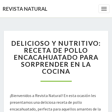
REVISTA NATURAL
Togg
Navi
DELICIOSO
DELICIOSO Y NUTRITIVO:
Y
NUTRITIVO:
RECETA DE POLLO
RECETA
ENCACAHUATADO PARA
DE
SORPRENDER EN LA
POLLO
COCINA
ENCACAHUATADO
PARA
SORPRENDER
EN
LA
¡Bienvenidos a Revista Natural! En esta ocasión les
COCINA
presentamos una deliciosa receta de pollo
encacahuatado, perfecta para aquellos amantes de la