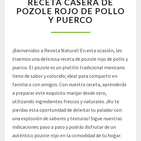
RECETA CASERA DE
RECETA
POZOLE ROJO DE POLLO
CASERA
Y PUERCO
DE
POZOLE
ROJO
DE
POLLO
¡Bienvenidos a Revista Natural! En esta ocasión, les
Y
traemos una deliciosa receta de pozole rojo de pollo y
PUERCO
puerco. El pozole es un platillo tradicional mexicano
lleno de sabor y colorido; ideal para compartir en
familia o con amigos. Con nuestra receta, aprenderás
a preparar este exquisito manjar desde cero,
utilizando ingredientes frescos y naturales. ¡No te
pierdas esta oportunidad de deleitar tu paladar con
una explosión de sabores y texturas! Sigue nuestras
indicaciones paso a paso y podrás disfrutar de un
auténtico pozole rojo en la comodidad de tu hogar.