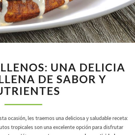
PLÁTANOS
LLENOS: UNA DELICIA
RELLENOS:
UNA
LLENA DE SABOR Y
DELICIA
UTRIENTES
NATURAL
LLENA
DE
SABOR
sta ocasión, les traemos una deliciosa y saludable receta:
Y
NUTRIENTES
rutos tropicales son una excelente opción para disfrutar