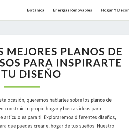
Botánica
Energias Renovables
Hogar Y Decor
DESCUBRE
S MEJORES PLANOS DE
LOS
MEJORES
ISOS PARA INSPIRARTE
PLANOS
 TU DISEÑO
DE
CASAS
DE
2
esta ocasión, queremos hablarles sobre los
planos de
PISOS
PARA
en construir tu propio hogar y buscas ideas para
INSPIRARTE
e artículo es para ti. Exploraremos diferentes diseños,
EN
para que puedas crear el hogar de tus sueños. Nuestro