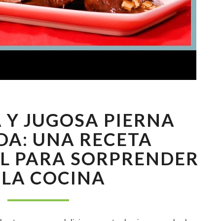
DELICIOSA
A Y JUGOSA PIERNA
Y
JUGOSA
A: UNA RECETA
PIERNA
L PARA SORPRENDER
MECHADA:
UNA
 LA COCINA
RECETA
TRADICIONAL
PARA
SORPRENDER