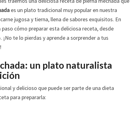
 les traemos una deliciosa receta de pierna mechada que
EN
hada
es un plato tradicional muy popular en nuestra
LA
carne jugosa y tierna, llena de sabores exquisitos. En
COCINA
a paso cómo preparar esta deliciosa receta, desde
 ¡No te lo pierdas y aprende a sorprender a tus
!
chada: un plato naturalista
ición
ional y delicioso que puede ser parte de una dieta
ceta para prepararla: