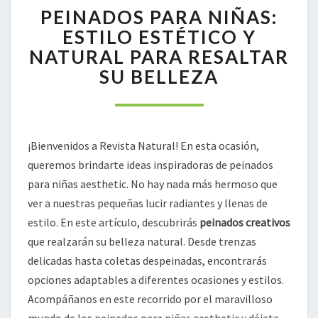
PEINADOS PARA NIÑAS:
PARA
NIÑAS:
ESTILO ESTÉTICO Y
ESTILO
NATURAL PARA RESALTAR
ESTÉTICO
SU BELLEZA
Y
NATURAL
PARA
RESALTAR
SU
¡Bienvenidos a Revista Natural! En esta ocasión,
BELLEZA
queremos brindarte ideas inspiradoras de peinados
para niñas aesthetic. No hay nada más hermoso que
ver a nuestras pequeñas lucir radiantes y llenas de
estilo. En este artículo, descubrirás
peinados creativos
que realzarán su belleza natural. Desde trenzas
delicadas hasta coletas despeinadas, encontrarás
opciones adaptables a diferentes ocasiones y estilos.
Acompáñanos en este recorrido por el maravilloso
mundo de los peinados para niñas aesthetic y déjate