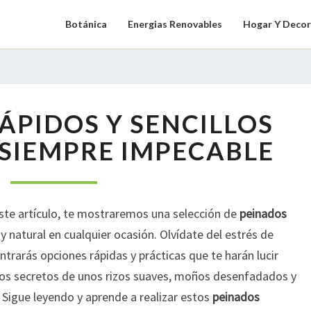
Botánica
Energias Renovables
Hogar Y Decor
PEINADOS
ÁPIDOS Y SENCILLOS
RÁPIDOS
Y
 SIEMPRE IMPECABLE
SENCILLOS
PARA
LUCIR
SIEMPRE
este artículo, te mostraremos una selección de
peinados
IMPECABLE
y natural en cualquier ocasión. Olvídate del estrés de
ntrarás opciones rápidas y prácticas que te harán lucir
los secretos de unos rizos suaves, moños desenfadados y
! Sigue leyendo y aprende a realizar estos
peinados