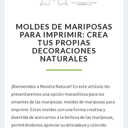
MOLDES
MOLDES DE MARIPOSAS
DE
MARIPOSAS
PARA IMPRIMIR: CREA
PARA
TUS PROPIAS
IMPRIMIR:
DECORACIONES
CREA
NATURALES
TUS
PROPIAS
DECORACIONES
NATURALES
¡Bienvenidos a Revista Natural! En este artículo les
presentaremos una opción maravillosa para los
amantes de las mariposas: moldes de mariposas para
imprimir. Estos moldes son una forma creativa y
divertida de acercarnos a la belleza de las mariposas,
permitiéndonos apreciar su delicadeza y colorido