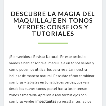
DESCUBRE
DESCUBRE LA MAGIA DEL
LA
MAGIA
MAQUILLAJE EN TONOS
DEL
VERDES: CONSEJOS Y
MAQUILLAJE
TUTORIALES
EN
TONOS
VERDES:
CONSEJOS
Y
¡Bienvenidos a Revista Natural! En este artículo
TUTORIALES
vamos a hablar sobre el maquillaje en tonos verdes y
cómo podemos utilizarlos para resaltar nuestra
belleza de manera natural. Descubre cómo combinar
sombras y labiales en tonalidades verdes, que van
desde los suaves tonos pastel hasta los intensos
tonos esmeralda. Aprende a realzar tus ojos con
sombras verdes
impactantes
y a resaltar tus labios