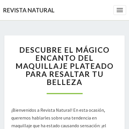
REVISTA NATURAL
Togg
Navi
DESCUBRE
DESCUBRE EL MÁGICO
EL
MÁGICO
ENCANTO DEL
ENCANTO
MAQUILLAJE PLATEADO
DEL
PARA RESALTAR TU
MAQUILLAJE
BELLEZA
PLATEADO
PARA
RESALTAR
TU
BELLEZA
¡Bienvenidos a Revista Natural! En esta ocasión,
queremos hablarles sobre una tendencia en
maquillaje que ha estado causando sensación: ¡el