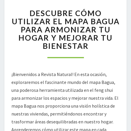
DESCUBRE
DESCUBRE CÓMO
CÓMO
UTILIZAR
UTILIZAR EL MAPA BAGUA
EL
PARA ARMONIZAR TU
MAPA
HOGAR Y MEJORAR TU
BAGUA
BIENESTAR
PARA
ARMONIZAR
TU
HOGAR
Y
¡Bienvenidos a Revista Natural! En esta ocasión,
MEJORAR
exploraremos el fascinante mundo del mapa Bagua,
TU
BIENESTAR
una poderosa herramienta utilizada en el feng shui
para armonizar los espacios y mejorar nuestra vida. El
mapa Bagua nos proporciona una visión holística de
nuestras viviendas, permitiéndonos encontrar y
trasformar áreas desequilibradas en nuestro hogar.
Aprenderemos cómo utilizar este mapa en cada