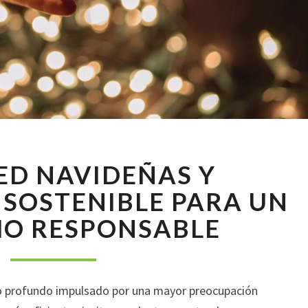
LUCES
ED NAVIDEÑAS Y
LED
NAVIDEÑAS
SOSTENIBLE PARA UN
Y
O RESPONSABLE
DECORACIÓN
SOSTENIBLE
PARA
UN
io profundo impulsado por una mayor preocupación
CONSUMO