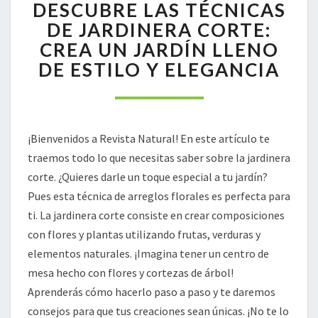
DESCUBRE LAS TÉCNICAS
LAS
TÉCNICAS
DE JARDINERA CORTE:
DE
CREA UN JARDÍN LLENO
JARDINERA
DE ESTILO Y ELEGANCIA
CORTE:
CREA
UN
JARDÍN
LLENO
¡Bienvenidos a Revista Natural! En este artículo te
DE
traemos todo lo que necesitas saber sobre la jardinera
ESTILO
corte. ¿Quieres darle un toque especial a tu jardín?
Y
Pues esta técnica de arreglos florales es perfecta para
ELEGANCIA
ti. La jardinera corte consiste en crear composiciones
con flores y plantas utilizando frutas, verduras y
elementos naturales. ¡Imagina tener un centro de
mesa hecho con flores y cortezas de árbol!
Aprenderás cómo hacerlo paso a paso y te daremos
consejos para que tus creaciones sean únicas. ¡No te lo