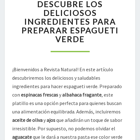
DESCUBRE LOS
LOS
DELICIOSOS
DELICIOSOS
INGREDIENTES
INGREDIENTES PARA
PARA
PREPARAR ESPAGUETI
PREPARAR
VERDE
ESPAGUETI
VERDE
¡Bienvenidos a Revista Natural! En este artículo
descubriremos los deliciosos y saludables
ingredientes para hacer espagueti verde. Preparado
con
espinacas frescas
y
albahaca fragante
, este
platillo es una opción perfecta para quienes buscan
una alimentación equilibrada. Además, incluiremos
aceite de oliva
y
ajos
que añadirán un toque de sabor
irresistible. Por supuesto, no podemos olvidar el
aguacate
que le dará a nuestra pasta ese color verde