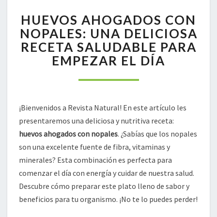
HUEVOS
HUEVOS AHOGADOS CON
AHOGADOS
CON
NOPALES: UNA DELICIOSA
NOPALES:
RECETA SALUDABLE PARA
UNA
EMPEZAR EL DÍA
DELICIOSA
RECETA
SALUDABLE
PARA
EMPEZAR
¡Bienvenidos a Revista Natural! En este artículo les
EL
presentaremos una deliciosa y nutritiva receta:
DÍA
huevos ahogados con nopales
. ¿Sabías que los nopales
son una excelente fuente de fibra, vitaminas y
minerales? Esta combinación es perfecta para
comenzar el día con energía y cuidar de nuestra salud.
Descubre cómo preparar este plato lleno de sabor y
beneficios para tu organismo. ¡No te lo puedes perder!