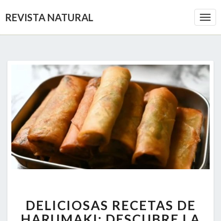
REVISTA NATURAL
Togg
Navi
DELICIOSAS
DELICIOSAS RECETAS DE
RECETAS
DE
HARUMAKI: DESCUBRE LA