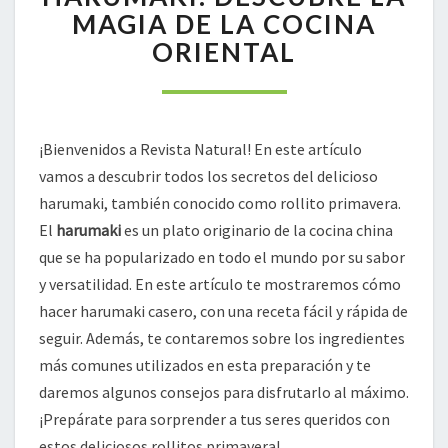
HARUMAKI:
MAGIA DE LA COCINA
DESCUBRE
ORIENTAL
LA
MAGIA
DE
LA
COCINA
¡Bienvenidos a Revista Natural! En este artículo
ORIENTAL
vamos a descubrir todos los secretos del delicioso
harumaki, también conocido como rollito primavera.
El
harumaki
es un plato originario de la cocina china
que se ha popularizado en todo el mundo por su sabor
y versatilidad. En este artículo te mostraremos cómo
hacer harumaki casero, con una receta fácil y rápida de
seguir. Además, te contaremos sobre los ingredientes
más comunes utilizados en esta preparación y te
daremos algunos consejos para disfrutarlo al máximo.
¡Prepárate para sorprender a tus seres queridos con
estos deliciosos rollitos primavera!