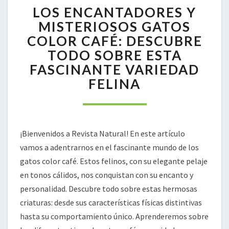
LOS ENCANTADORES Y
ENCANTADORES
Y
MISTERIOSOS GATOS
MISTERIOSOS
COLOR CAFÉ: DESCUBRE
GATOS
TODO SOBRE ESTA
COLOR
FASCINANTE VARIEDAD
CAFÉ:
DESCUBRE
FELINA
TODO
SOBRE
ESTA
FASCINANTE
¡Bienvenidos a Revista Natural! En este artículo
VARIEDAD
FELINA
vamos a adentrarnos en el fascinante mundo de los
gatos color café. Estos felinos, con su elegante pelaje
en tonos cálidos, nos conquistan con su encanto y
personalidad. Descubre todo sobre estas hermosas
criaturas: desde sus características físicas distintivas
hasta su comportamiento único. Aprenderemos sobre