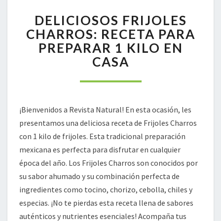
DELICIOSOS
DELICIOSOS FRIJOLES
FRIJOLES
CHARROS:
CHARROS: RECETA PARA
RECETA
PREPARAR 1 KILO EN
PARA
CASA
PREPARAR
1
KILO
EN
CASA
¡Bienvenidos a Revista Natural! En esta ocasión, les
presentamos una deliciosa receta de Frijoles Charros
con 1 kilo de frijoles. Esta tradicional preparación
mexicana es perfecta para disfrutar en cualquier
época del año. Los Frijoles Charros son conocidos por
su sabor ahumado y su combinación perfecta de
ingredientes como tocino, chorizo, cebolla, chiles y
especias. ¡No te pierdas esta receta llena de sabores
auténticos y nutrientes esenciales! Acompaña tus