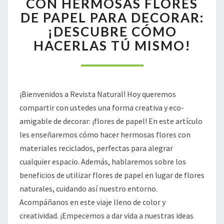
CON HERMOSAS FLORES
CON
DE PAPEL PARA DECORAR:
HERMOSAS
¡DESCUBRE CÓMO
FLORES
HACERLAS TÚ MISMO!
DE
PAPEL
PARA
DECORAR:
¡DESCUBRE
¡Bienvenidos a Revista Natural! Hoy queremos
CÓMO
compartir con ustedes una forma creativa y eco-
HACERLAS
TÚ
amigable de decorar: ¡flores de papel! En este artículo
MISMO!
les enseñaremos cómo hacer hermosas flores con
materiales reciclados, perfectas para alegrar
cualquier espacio. Además, hablaremos sobre los
beneficios de utilizar flores de papel en lugar de flores
naturales, cuidando así nuestro entorno.
Acompáñanos en este viaje lleno de color y
creatividad. ¡Empecemos a dar vida a nuestras ideas