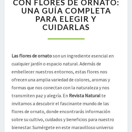
CON FLORES DE ORNATO:
CON
UNA GUÍA COMPLETA
FLORES
PARA ELEGIR Y
DE
CUIDARLAS
ORNATO:
UNA
GUÍA
COMPLETA
PARA
Las flores de ornato
son un ingrediente esencial en
ELEGIR
cualquier jardín o espacio natural. Además de
Y
CUIDARLAS
embellecer nuestros entornos, estas flores nos
ofrecen una amplia variedad de colores, aromas y
formas que nos conectan con la naturaleza y nos
transmiten paz y alegría. En
Revista Natural
te
invitamos a descubrir el fascinante mundo de las
flores de ornato, donde encontrarás información
sobre su cultivo, cuidados y beneficios para nuestro
bienestar. Sumérgete en este maravilloso universo