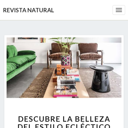
REVISTA NATURAL
Togg
Navi
DESCUBRE
DESCUBRE LA BELLEZA
LA
BELLEZA
DEL ESTILO ECLÉCTICO