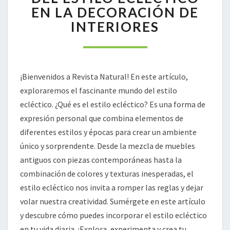
DEL
EN LA DECORACIÓN DE
ESTILO
INTERIORES
ECLÉCTICO
EN
LA
DECORACIÓN
DE
¡Bienvenidos a Revista Natural! En este artículo,
INTERIORES
exploraremos el fascinante mundo del estilo
ecléctico. ¿Qué es el estilo ecléctico? Es una forma de
expresión personal que combina elementos de
diferentes estilos y épocas para crear un ambiente
único y sorprendente. Desde la mezcla de muebles
antiguos con piezas contemporáneas hasta la
combinación de colores y texturas inesperadas, el
estilo ecléctico nos invita a romper las reglas y dejar
volar nuestra creatividad. Sumérgete en este artículo
y descubre cómo puedes incorporar el estilo ecléctico
en tu vida diaria. ¡Explora, experimenta y crea tu