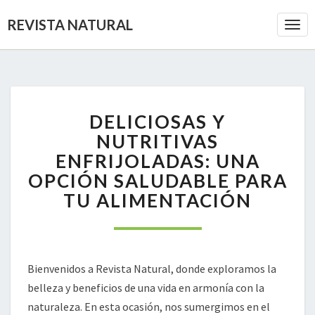
REVISTA NATURAL
Togg
Navi
DELICIOSAS
DELICIOSAS Y
Y
NUTRITIVAS
NUTRITIVAS
ENFRIJOLADAS:
ENFRIJOLADAS: UNA
UNA
OPCIÓN SALUDABLE PARA
OPCIÓN
TU ALIMENTACIÓN
SALUDABLE
PARA
TU
ALIMENTACIÓN
Bienvenidos a Revista Natural, donde exploramos la
belleza y beneficios de una vida en armonía con la
naturaleza. En esta ocasión, nos sumergimos en el