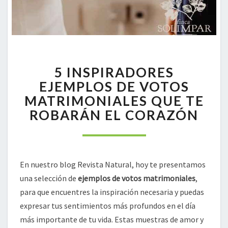
5
5 INSPIRADORES
INSPIRADORES
EJEMPLOS
EJEMPLOS DE VOTOS
DE
MATRIMONIALES QUE TE
VOTOS
ROBARÁN EL CORAZÓN
MATRIMONIALES
QUE
TE
ROBARÁN
EL
En nuestro blog Revista Natural, hoy te presentamos
CORAZÓN
una selección de
ejemplos de votos matrimoniales
,
para que encuentres la inspiración necesaria y puedas
expresar tus sentimientos más profundos en el día
más importante de tu vida. Estas muestras de amor y