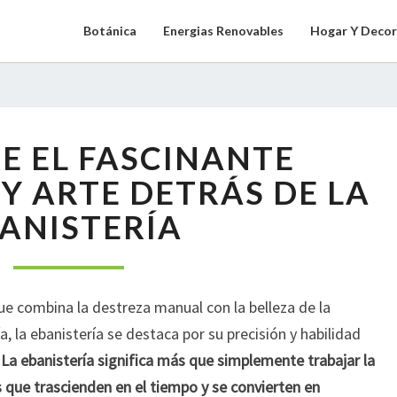
Botánica
Energias Renovables
Hogar Y Decor
DESCUBRE
E EL FASCINANTE
EL
FASCINANTE
 Y ARTE DETRÁS DE LA
SIGNIFICADO
ANISTERÍA
Y
ARTE
DETRÁS
DE
que combina la destreza manual con la belleza de la
LA
EBANISTERÍA
, la ebanistería se destaca por su precisión y habilidad
.
La ebanistería significa más que simplemente trabajar la
s que trascienden en el tiempo y se convierten en