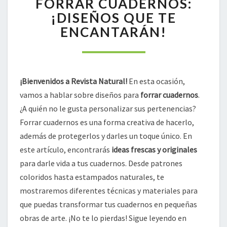
FORRAR CUADERNOS:
FORRAR
¡DISEÑOS QUE TE
CUADERNOS:
ENCANTARÁN!
¡DISEÑOS
QUE
TE
ENCANTARÁN!
¡Bienvenidos a Revista Natural!
En esta ocasión,
vamos a hablar sobre diseños para
forrar cuadernos
.
¿A quién no le gusta personalizar sus pertenencias?
Forrar cuadernos es una forma creativa de hacerlo,
además de protegerlos y darles un toque único. En
este artículo, encontrarás
ideas frescas y originales
para darle vida a tus cuadernos. Desde patrones
coloridos hasta estampados naturales, te
mostraremos diferentes técnicas y materiales para
que puedas transformar tus cuadernos en pequeñas
obras de arte. ¡No te lo pierdas! Sigue leyendo en