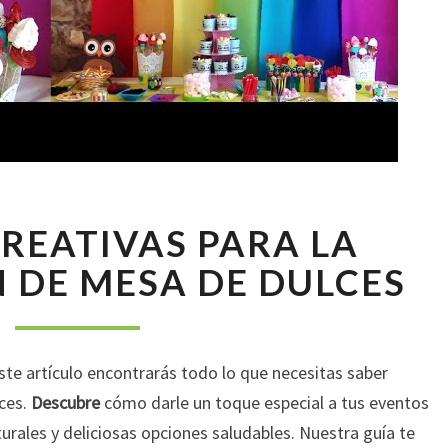
10
CREATIVAS PARA LA
IDEAS
CREATIVAS
 DE MESA DE DULCES
PARA
LA
DECORACIÓN
DE
ste artículo encontrarás todo lo que necesitas saber
MESA
ces.
Descubre
cómo darle un toque especial a tus eventos
DE
urales y deliciosas opciones saludables. Nuestra guía te
DULCES