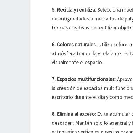
5. Recicla y reutiliza:
Selecciona mueb
de antigüedades o mercados de pulg
formas creativas de reutilizar objet
6. Colores naturales:
Utiliza colores 
atmósfera tranquila y relajante. Evi
visualmente el espacio.
7. Espacios multifuncionales:
Aprovec
la creación de espacios multifuncio
escritorio durante el día y como me
8. Elimina el exceso:
Evita acumular 
desorden. Mantén solo lo esencial y
estanterías verticales o cestas orga