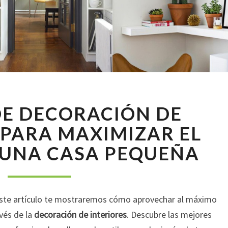
10
DE DECORACIÓN DE
IDEAS
DE
 PARA MAXIMIZAR EL
DECORACIÓN
 UNA CASA PEQUEÑA
DE
INTERIORES
PARA
MAXIMIZAR
 este artículo te mostraremos cómo aprovechar al máximo
EL
ESPACIO
vés de la
decoración de interiores
. Descubre las mejores
EN