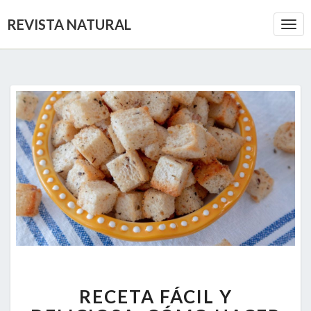
REVISTA NATURAL
Togg
Navi
RECETA
RECETA FÁCIL Y
FÁCIL
Y