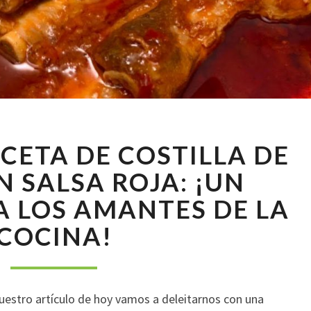
DELICIOSA
ECETA DE COSTILLA DE
RECETA
DE
N SALSA ROJA: ¡UN
COSTILLA
 LOS AMANTES DE LA
DE
PUERCO
COCINA!
EN
SALSA
ROJA:
¡UN
uestro artículo de hoy vamos a deleitarnos con una
MANJAR