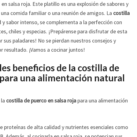
o en salsa roja. Este platillo es una explosión de sabores y
PARA
n una comida familiar o una reunión de amigos. La
costilla
LOS
d y sabor intenso, se complementa a la perfección con
AMANTES
DE
s, chiles y especias. ¡Prepárense para disfrutar de esta
LA
r sus paladares! No se pierdan nuestros consejos y
COCINA!
r resultado. ¡Vamos a cocinar juntos!
es beneficios de la costilla de
 para una alimentación natural
 la
costilla de puerco en salsa roja
para una alimentación
de proteínas de alta calidad y nutrientes esenciales como
 B. Además, al cocinarla en salsa roja, se potencian sus