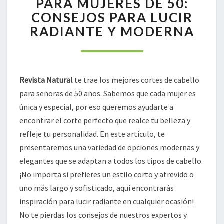
PARA MUJERES DE 50:
IDEALES
CONSEJOS PARA LUCIR
PARA
RADIANTE Y MODERNA
MUJERES
DE
50:
CONSEJOS
PARA
Revista Natural
te trae los mejores cortes de cabello
LUCIR
para señoras de 50 años. Sabemos que cada mujer es
RADIANTE
única y especial, por eso queremos ayudarte a
Y
encontrar el corte perfecto que realce tu belleza y
MODERNA
refleje tu personalidad. En este artículo, te
presentaremos una variedad de opciones modernas y
elegantes que se adaptan a todos los tipos de cabello.
¡No importa si prefieres un estilo corto y atrevido o
uno más largo y sofisticado, aquí encontrarás
inspiración para lucir radiante en cualquier ocasión!
No te pierdas los consejos de nuestros expertos y