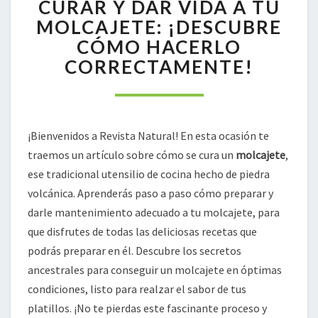
PARA
CURAR Y DAR VIDA A TU
CURAR
MOLCAJETE: ¡DESCUBRE
Y
CÓMO HACERLO
DAR
CORRECTAMENTE!
VIDA
A
TU
MOLCAJETE:
¡DESCUBRE
¡Bienvenidos a Revista Natural! En esta ocasión te
CÓMO
traemos un artículo sobre cómo se cura un
molcajete
,
HACERLO
CORRECTAMENTE!
ese tradicional utensilio de cocina hecho de piedra
volcánica. Aprenderás paso a paso cómo preparar y
darle mantenimiento adecuado a tu molcajete, para
que disfrutes de todas las deliciosas recetas que
podrás preparar en él. Descubre los secretos
ancestrales para conseguir un molcajete en óptimas
condiciones, listo para realzar el sabor de tus
platillos. ¡No te pierdas este fascinante proceso y