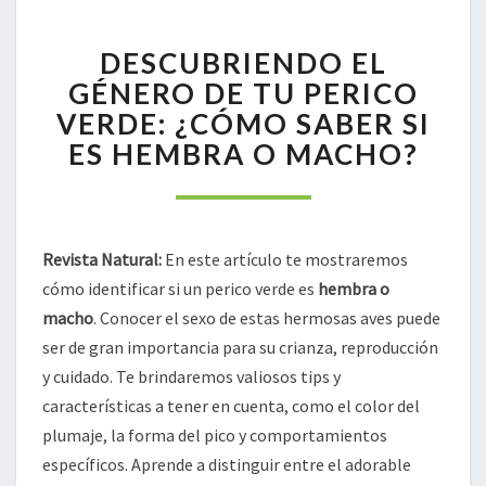
DESCUBRIENDO
DESCUBRIENDO EL
EL
GÉNERO
GÉNERO DE TU PERICO
DE
VERDE: ¿CÓMO SABER SI
TU
ES HEMBRA O MACHO?
PERICO
VERDE:
¿CÓMO
SABER
SI
Revista Natural:
En este artículo te mostraremos
ES
cómo identificar si un perico verde es
hembra o
HEMBRA
macho
. Conocer el sexo de estas hermosas aves puede
O
ser de gran importancia para su crianza, reproducción
MACHO?
y cuidado. Te brindaremos valiosos tips y
características a tener en cuenta, como el color del
plumaje, la forma del pico y comportamientos
específicos. Aprende a distinguir entre el adorable