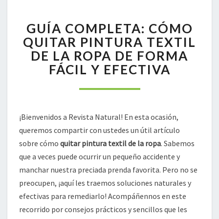
GUÍA
GUÍA COMPLETA: CÓMO
COMPLETA:
CÓMO
QUITAR PINTURA TEXTIL
QUITAR
DE LA ROPA DE FORMA
PINTURA
FÁCIL Y EFECTIVA
TEXTIL
DE
LA
ROPA
DE
¡Bienvenidos a Revista Natural! En esta ocasión,
FORMA
queremos compartir con ustedes un útil artículo
FÁCIL
sobre cómo
quitar pintura textil de la ropa
. Sabemos
Y
que a veces puede ocurrir un pequeño accidente y
EFECTIVA
manchar nuestra preciada prenda favorita. Pero no se
preocupen, ¡aquí les traemos soluciones naturales y
efectivas para remediarlo! Acompáñennos en este
recorrido por consejos prácticos y sencillos que les