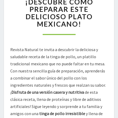
¡DESCUBRE CÓMO
¡DESCUBRE
PREPARAR ESTE
CÓMO
DELICIOSO PLATO
PREPARAR
MEXICANO!
ESTE
DELICIOSO
PLATO
MEXICANO!
Revista Natural te invita a descubrir la deliciosa y
saludable receta de la tinga de pollo, un platillo
tradicional mexicano que no puede faltar en tu mesa.
Con nuestra sencilla guía de preparación, aprenderás
a combinar el sabor único del pollo con los
ingredientes naturales y frescos que realzan su sabor.
¡
Disfruta de una versión casera y nutritiva
de esta
clásica receta, llena de proteínas y libre de aditivos
artificiales! Sigue leyendo y sorprende a tu familia y
amigos con una
tinga de pollo irresistible
y llena de