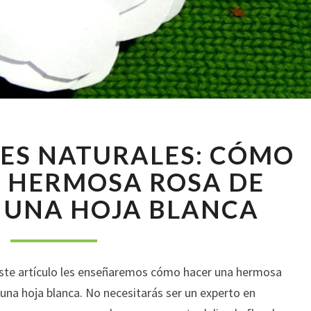
MANUALIDADES
ES NATURALES: CÓMO
NATURALES:
CÓMO
 HERMOSA ROSA DE
HACER
 UNA HOJA BLANCA
UNA
HERMOSA
ROSA
DE
este artículo les enseñaremos cómo hacer una hermosa
PAPEL
CON
una hoja blanca. No necesitarás ser un experto en
UNA