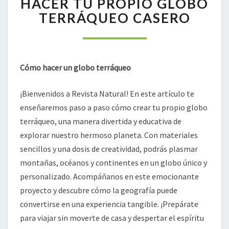
HACER TU PROPIO GLOBO
PASO:
TERRÁQUEO CASERO
CÓMO
HACER
TU
PROPIO
GLOBO
Cómo hacer un globo terráqueo
TERRÁQUEO
CASERO
¡Bienvenidos a Revista Natural! En este artículo te
enseñaremos paso a paso cómo crear tu propio globo
terráqueo, una manera divertida y educativa de
explorar nuestro hermoso planeta. Con materiales
sencillos y una dosis de creatividad, podrás plasmar
montañas, océanos y continentes en un globo único y
personalizado. Acompáñanos en este emocionante
proyecto y descubre cómo la geografía puede
convertirse en una experiencia tangible. ¡Prepárate
para viajar sin moverte de casa y despertar el espíritu