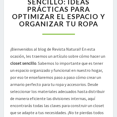
SENCILLO: IDEAS
CLOSET
PRÁCTICAS PARA
SENCILLO:
OPTIMIZAR EL ESPACIO Y
IDEAS
ORGANIZAR TU ROPA
PRÁCTICAS
PARA
OPTIMIZAR
EL
ESPACIO
¡Bienvenidos al blog de Revista Natural! En esta
Y
ocasión, les traemos un artículo sobre cómo hacer un
ORGANIZAR
TU
closet sencillo
. Sabemos lo importante que es tener
ROPA
un espacio organizado y funcional en nuestro hogar,
por eso te enseñaremos paso a paso cómo crear un
armario perfecto para tu ropa y accesorios. Desde
seleccionar los materiales adecuados hasta distribuir
de manera eficiente las divisiones internas, aquí
encontrarás todas las claves para construir un closet
que se adapte a tus necesidades. ¡No te pierdas todos