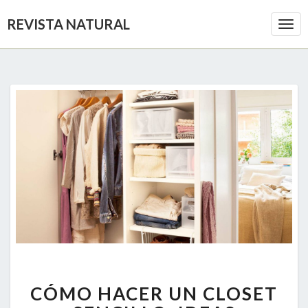
REVISTA NATURAL
Togg
Navi
CÓMO
CÓMO HACER UN CLOSET
HACER
UN