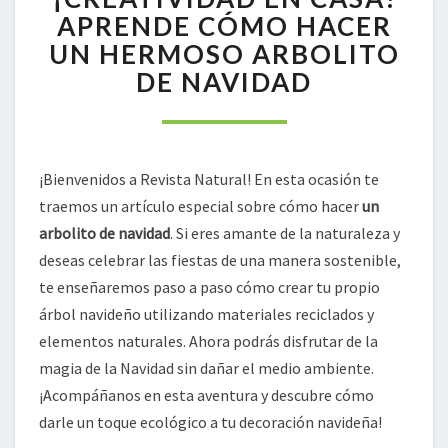
CASA!
APRENDE CÓMO HACER
APRENDE
UN HERMOSO ARBOLITO
CÓMO
DE NAVIDAD
HACER
UN
HERMOSO
ARBOLITO
DE
¡Bienvenidos a Revista Natural! En esta ocasión te
NAVIDAD
traemos un artículo especial sobre cómo hacer
un
arbolito de navidad
. Si eres amante de la naturaleza y
deseas celebrar las fiestas de una manera sostenible,
te enseñaremos paso a paso cómo crear tu propio
árbol navideño utilizando materiales reciclados y
elementos naturales. Ahora podrás disfrutar de la
magia de la Navidad sin dañar el medio ambiente.
¡Acompáñanos en esta aventura y descubre cómo
darle un toque ecológico a tu decoración navideña!