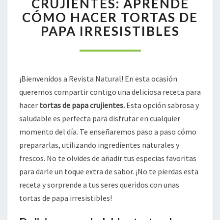
CRUJIENTES: APRENDE
APRENDE
CÓMO HACER TORTAS DE
CÓMO
PAPA IRRESISTIBLES
HACER
TORTAS
DE
PAPA
IRRESISTIBLES
¡Bienvenidos a Revista Natural! En esta ocasión
queremos compartir contigo una deliciosa receta para
hacer
tortas de papa crujientes.
Esta opción sabrosa y
saludable es perfecta para disfrutar en cualquier
momento del día. Te enseñaremos paso a paso cómo
prepararlas, utilizando ingredientes naturales y
frescos. No te olvides de añadir tus especias favoritas
para darle un toque extra de sabor. ¡No te pierdas esta
receta y sorprende a tus seres queridos con unas
tortas de papa irresistibles!