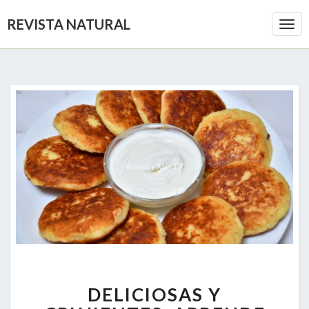
REVISTA NATURAL
Togg
Navi
DELICIOSAS
DELICIOSAS Y
Y
CRUJIENTES: