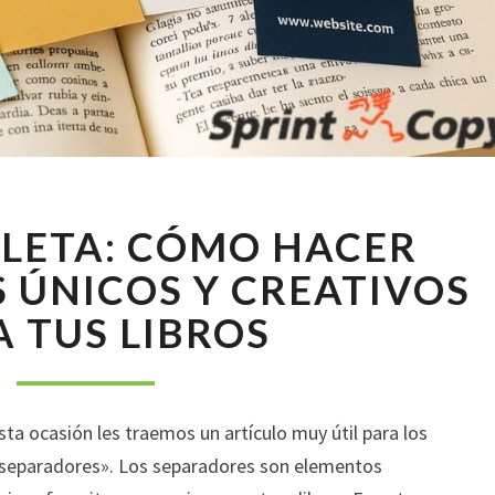
GUÍA
LETA: CÓMO HACER
COMPLETA:
CÓMO
 ÚNICOS Y CREATIVOS
HACER
 TUS LIBROS
SEPARADORES
ÚNICOS
Y
CREATIVOS
sta ocasión les traemos un artículo muy útil para los
PARA
TUS
 separadores». Los separadores son elementos
LIBROS