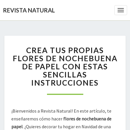
REVISTA NATURAL
Togg
Navi
CREA
CREA TUS PROPIAS
TUS
PROPIAS
FLORES DE NOCHEBUENA
FLORES
DE PAPEL CON ESTAS
DE
SENCILLAS
NOCHEBUENA
INSTRUCCIONES
DE
PAPEL
CON
ESTAS
SENCILLAS
¡Bienvenidos a Revista Natural! En este artículo, te
INSTRUCCIONES
enseñaremos cómo hacer
flores de nochebuena de
papel
. ¿Quieres decorar tu hogar en Navidad de una