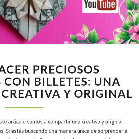
CÓMO
ACER PRECIOSOS
HACER
PRECIOSOS
CON BILLETES: UNA
CORAZONES
CREATIVA Y ORIGINAL
CON
BILLETES:
UNA
MANUALIDAD
ste artículo vamos a compartir una creativa y original
CREATIVA
Y
es. Si estás buscando una manera única de sorprender a
ORIGINAL