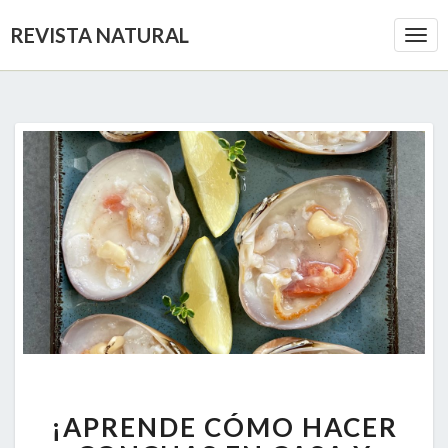
REVISTA NATURAL
Togg
Navi
¡APRENDE
¡APRENDE CÓMO HACER
CÓMO
HACER