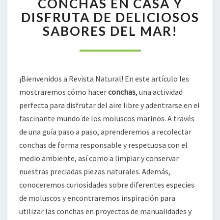
CONCHAS EN CASA Y
CONCHAS
DISFRUTA DE DELICIOSOS
EN
SABORES DEL MAR!
CASA
Y
DISFRUTA
DE
DELICIOSOS
¡Bienvenidos a Revista Natural! En este artículo les
SABORES
mostraremos cómo hacer
conchas
, una actividad
DEL
perfecta para disfrutar del aire libre y adentrarse en el
MAR!
fascinante mundo de los moluscos marinos. A través
de una guía paso a paso, aprenderemos a recolectar
conchas de forma responsable y respetuosa con el
medio ambiente, así como a limpiar y conservar
nuestras preciadas piezas naturales. Además,
conoceremos curiosidades sobre diferentes especies
de moluscos y encontraremos inspiración para
utilizar las conchas en proyectos de manualidades y