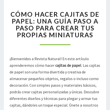
CÓMO
CÓMO HACER CAJITAS DE
HACER
CAJITAS
PAPEL: UNA GUÍA PASO A
DE
PASO PARA CREAR TUS
PAPEL:
PROPIAS MINIATURAS
UNA
GUÍA
PASO
A
PASO
¡Bienvenidos a Revista Natural! En este artículo
PARA
aprenderemos cómo hacer
cajitas de papel
. Las cajitas
CREAR
de papel son una forma divertida y creativa de
TUS
almacenar pequeños objetos, regalos o incluso como
PROPIAS
MINIATURAS
decoración. Con simples pasos y materiales básicos,
podrás crear cajitas personalizadas y únicas. Descubre
diferentes diseños y técnicas para plegar y armar tus
cajitas, dándoles un toque especial. Únete a nosotros