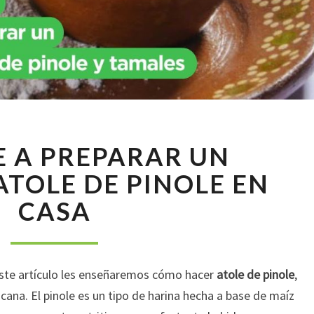
APRENDE
 A PREPARAR UN
A
PREPARAR
ATOLE DE PINOLE EN
UN
CASA
DELICIOSO
ATOLE
DE
PINOLE
este artículo les enseñaremos cómo hacer
atole de pinole
,
EN
CASA
cana. El pinole es un tipo de harina hecha a base de maíz