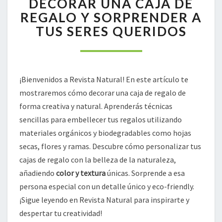
DECORAR UNA CAJA DE
PARA
REGALO Y SORPRENDER A
DECORAR
TUS SERES QUERIDOS
UNA
CAJA
DE
REGALO
Y
¡Bienvenidos a Revista Natural! En este artículo te
SORPRENDER
mostraremos cómo decorar una caja de regalo de
A
forma creativa y natural. Aprenderás técnicas
TUS
sencillas para embellecer tus regalos utilizando
SERES
QUERIDOS
materiales orgánicos y biodegradables como hojas
secas, flores y ramas. Descubre cómo personalizar tus
cajas de regalo con la belleza de la naturaleza,
añadiendo
color y textura
únicas. Sorprende a esa
persona especial con un detalle único y eco-friendly.
¡Sigue leyendo en Revista Natural para inspirarte y
despertar tu creatividad!