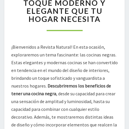
EL
TOQUE MODERNO Y
TOQUE
ELEGANTE QUE TU
MODERNO
HOGAR NECESITA
Y
ELEGANTE
QUE
TU
HOGAR
¡Bienvenidos a Revista Natural! En esta ocasión,
NECESITA
exploraremos un tema fascinante: las cocinas negras.
Estas elegantes y modernas cocinas se han convertido
en tendencia en el mundo del diseño de interiores,
brindando un toque sofisticado y vanguardista a
nuestros hogares.
Descubriremos los beneficios de
tener una cocina negra
, desde su capacidad para crear
una sensación de amplitud y luminosidad, hasta su
capacidad para combinar con cualquier estilo
decorativo. Además, te mostraremos distintas ideas
de diseño y cómo incorporar elementos que realcen la