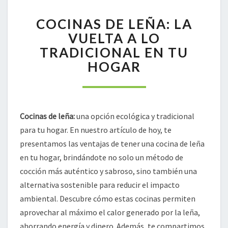
COCINAS
COCINAS DE LEÑA: LA
DE
LEÑA:
VUELTA A LO
LA
TRADICIONAL EN TU
VUELTA
HOGAR
A
LO
TRADICIONAL
EN
TU
Cocinas de leña:
una opción ecológica y tradicional
HOGAR
para tu hogar. En nuestro artículo de hoy, te
presentamos las ventajas de tener una cocina de leña
en tu hogar, brindándote no solo un método de
cocción más auténtico y sabroso, sino también una
alternativa sostenible para reducir el impacto
ambiental. Descubre cómo estas cocinas permiten
aprovechar al máximo el calor generado por la leña,
ahorrando energía y dinero. Además, te compartimos